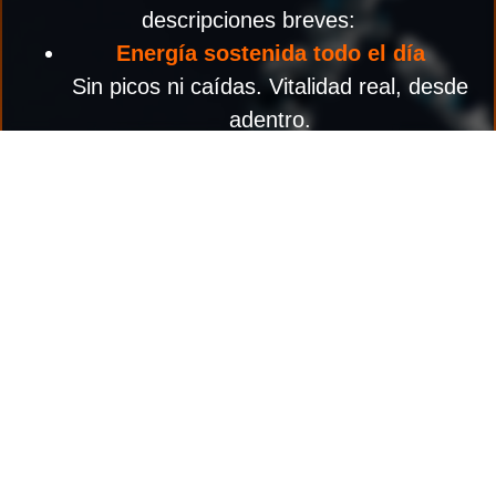
descripciones breves:
Energía sostenida todo el día
Sin picos ni caídas. Vitalidad real, desde
adentro.
Enfoque mental afilado
Ejercita tu mente igual que tu cuerpo.
Claridad, productividad y presencia.
Recuperación más rápida
Desde el ejercicio hasta el estrés diario:
tu cuerpo aprende a adaptarse y sanar.